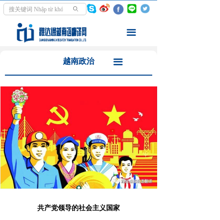
首页
越南历史
ꄙ
翻译服务
越南政治
끀
走进越南
越南经济
越南政治
끀
资讯中心
越南投资
学越南语
越南旅游
关于我们
越南教育
越南媒体
共产党领导的社会主义国家