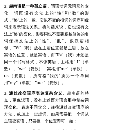
2. 越南语是一种孤立语
，谓语动词无词形的变
化，词既没有文法上的“性”和“数”的形
式，“格”上的一致。它以不变的根词的词序和虚
词来表示语法关系。换句话来说，它也没有文
法上“格”的变化，形容词也不需要跟被修饰的名
词保持文法上的“性”、“数”、跟汉语相
似，“Tôi”（我）放在主语位置就是主语，放在
宾语的位置，就是宾语，而“Tôi”（我）永远是
同一个书写格式，不像英语，主格用" I"（单
数）， "we"（复数），宾格用“me"（单数），
us（复数），所有格"我的”换另一个单词
用"my"（单数） "our"（复数）。
3. 通过改变语序表达复杂含义。
越南语的特
点，更像汉语，没有上述西方语言那种复杂词
形变化。表达不同含义，往往通过改变语序的
方法，或加上一些虚词。如果需要把一个词从
主语变宾语，只要换一个位置即可，如：