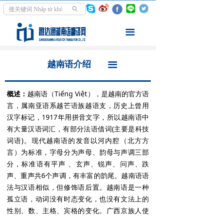
首页
越南语介绍
ꄙ
翻译服务
翻译领域
끀
走进越南
同声传译
越南语介绍
끀
资讯中心
交传口译
概述：
越南语（Tiếng Việt），是越南的官方语
学越南语
文件笔译
言，属南亚语系越芒语族越语支，历史上曾用
汉字标记，1917年用拼音文字，所以越南语中
关于我们
影音翻译
有大量汉语词汇，有部分法语借词(主要是科技
词语)。现代越南语的发音以河内腔（北方方
翻译案例
言）为标准，字母分为声母、韵母与声调三部
分，标准语有平声 、玄声、锐声、问声、跌
声、重声共6个声调，有丰富的韵尾。越南语语
法与汉语相似，但修饰语后置。越南语是一种
孤立语，动词没有时态变化，也没有文法上的
性别、数、主格、宾格的变化。广西京族人使