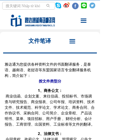
首页
翻译领域
ꄙ
翻译服务
同声传译
끀
走进越南
交传口译
文件笔译
끀
资讯中心
文件笔译
学越南语
影音翻译
雅达通为您提供各种资料文件的书面翻译服务，是泰
语、越南语、老挝语等东盟国家语言专业翻译服务机
构，简介如下：
关于我们
本地化翻译
按文件类型分
翻译案例
1、商务公文：
商业信函、企划文案、来往信函、投招标书、市场调
查与研究报告、商业报表、公司年报、培训资料、技术
翻译报价
文件、技术规范、科学论文、学术论文、商务合同、合
作协议书、采购合同、公司简介、企业章程、 产品说
明书、菜单、项目招标、用户手册 、财经分析、会计
报告、工商管理、出国资料、工业标准等文件的翻译。
2、法律文书：
合同章程、政府公文、法律法规、管理规定、公告文