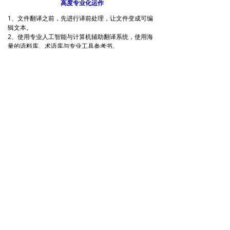
高度专业化运作
1、文件翻译之前，先进行译前处理，让文件变成可编
辑文本。
2、使用专业人工智能与计算机辅助翻译系统，使用海
量的语料库、术语库与专业工具参考书。
3、力求母语翻译，即使用母语译员，以提高语言的地
道程度。
4、力求非母语校对，不同国籍译员相互配合，优势互
补，把专业化做到最出色。
5、译后处理审校。
广西南宁雅达通翻译服务有限公司
QQ：
1493941668
手机：
13207712171
电话：
07717711453
邮箱：
1493941668@qq.com
友情链接：雅达通泰语翻译网
넡
电脑
版
桂ICP备19001288号-2
本网站由阿里云提供云计算及安全服务