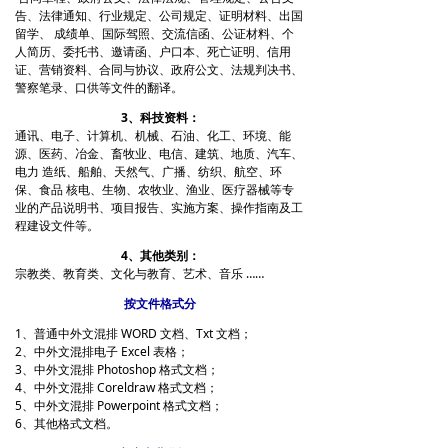
告、法律通知、行业规定、公司规定、证明材料、出国
留学、 成绩单、国际驾照、交流信函、公证材料、个
人简历、委托书、邀请函、户口本、死亡证明、信用
证、营销资料、合同与协议、政府公文、法规判决书、
警察笔录、口供等文件的翻译。
3、科技资料：
通讯、电子、计算机、机械、石油、化工、环境、能
源、医药、冶金、畜牧业、电信、建筑、地质、汽车、
电力 造纸、船舶、天然气、广播、纺织、航空、环
保、食品 核电、生物、农牧业、渔业、医疗器械等专
业的产品说明书、项目报告、实施方案、操作指南及工
程建设文件等。
4、其他类别：
宗教类、教育类、文化与教育、艺术、音乐 ……
按文件格式分
1、普通中外文混排 WORD 文档、Txt 文档；
2、中外文混排电子 Excel 表格；
3、中外文混排 Photoshop 格式文档；
4、中外文混排 Coreldraw 格式文档；
5、中外文混排 Powerpoint 格式文档；
6、其他格式文档。