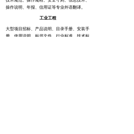
技术规范、操作规程、安全守则、信息技术、
操作说明、年报、信用证等专业外语翻译。
工业工程
大型项目招标、产品说明、目录手册、安装手
册、使用说明、标书文件、行业标准、技术标
准、经济贸易等专业外语翻译。
广西南宁雅达通翻译服务有限公司
QQ：
1493941668
手机：
13207712171
电话：
07717711453
邮箱：
1493941668@qq.com
友情链接：雅达通泰语翻译网
넡
电脑
版
桂ICP备19001288号-2