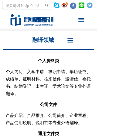
首页
翻译领域
ꄙ
翻译服务
同声传译
끀
走进越南
交传口译
翻译领域
끀
资讯中心
文件笔译
学越南语
影音翻译
个人资料类
个人简历、入学申请、求职申请、学历证书、
关于我们
本地化翻译
成绩单、证明材料、往来信件、邀请信、委托
书、结婚登记、出生证、学术论文等专业外语
翻译报价
翻译。
翻译案例
公司文件
产品介绍、产品推介、公司简介、企业章程、
产品使用说明、说明书等专业外语翻译。
通用文件类